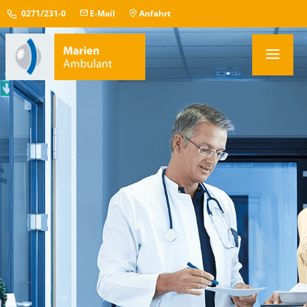
0271/231-0
E-Mail
Anfahrt
PRAXEN
TERMINBUCHUNG
IM NOTFALL