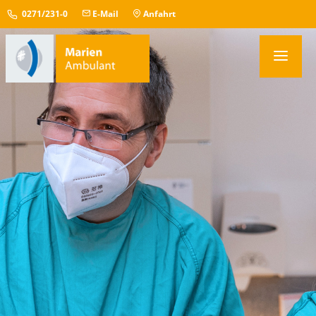
0271/231-0
E-Mail
Anfahrt
PRAXEN
TERMINBUCHUNG
IM NOTFALL