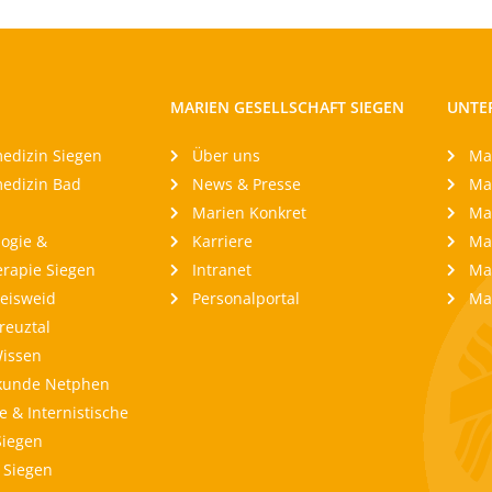
MARIEN GESELLSCHAFT SIEGEN
UNTE
edizin Siegen
Über uns
Ma
edizin Bad
News & Presse
Ma
Marien Konkret
Mar
logie &
Karriere
Ma
rapie Siegen
Intranet
Ma
Geisweid
Personalportal
Ma
reuztal
Wissen
kunde Netphen
 & Internistische
Siegen
 Siegen