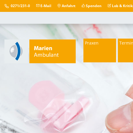
0271/231-0
E-Mail
Anfahrt
Spenden
Lob & Kritik
Praxen
Termi